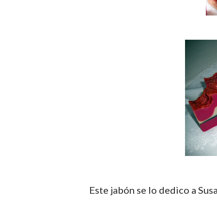
Este jabón se lo dedico a Susana de Jabonerías Suval, ella me dió la idea ¡Gracias