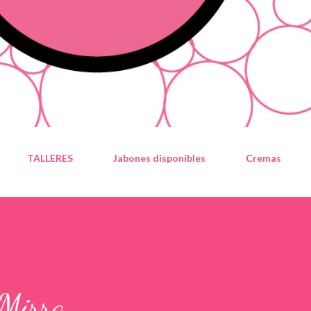
TALLERES
Jabones disponibles
Cremas
 Mirra