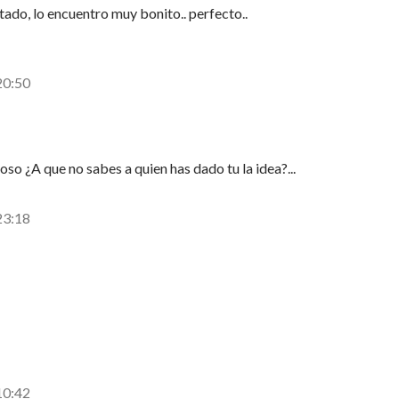
tado, lo encuentro muy bonito.. perfecto..
20:50
o ¿A que no sabes a quien has dado tu la idea?...
23:18
10:42