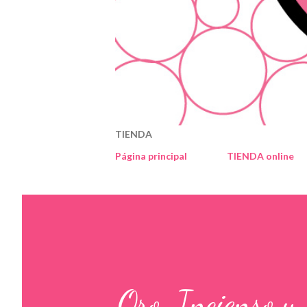
TIENDA
Página principal
TIENDA online
Oro, Incienso y