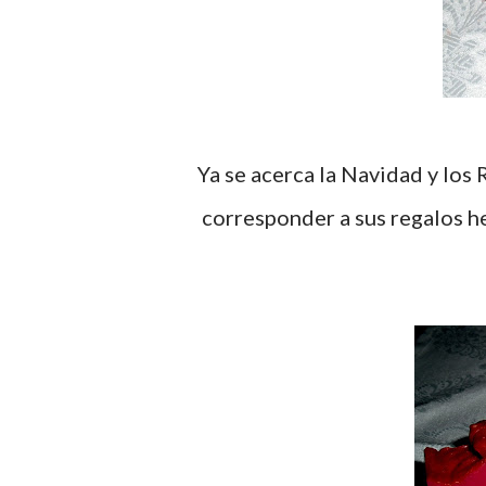
Ya se acerca la Navidad y los Reyes Magos que nos traen regalos e ilusiones, para
corresponder a sus regalos he