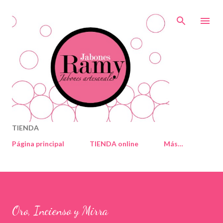
Ir al contenido principal
TIENDA
Página principal
TIENDA online
Más…
Oro, Incienso y Mirra