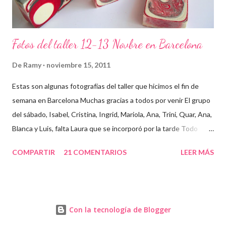
Fotos del taller 12-13 Novbre en Barcelona
De
Ramy
noviembre 15, 2011
Estas son algunas fotografías del taller que hicimos el fin de
semana en Barcelona Muchas gracias a todos por venir El grupo
del sábado, Isabel, Cristina, Ingrid, Mariola, Ana, Trini, Quar, Ana,
Blanca y Luis, falta Laura que se incorporó por la tarde Todo
preparado para comenzar el taller, cada cosa en su sitio Lo
COMPARTIR
21 COMENTARIOS
LEER MÁS
primero un poco de teórica para tener claro lo que tenemos que
hacer Todos preparados, comienza la fiesta Quar y Luis, siempre
juntitos Preparando la sosa con mucho cuidado Parece divertido
En familia, madre, hija y hermana... buen equipo ¡Que no paren
Con la tecnología de Blogger
las batidoras! Cristina y Blanca Mariola... está guapa hasta con