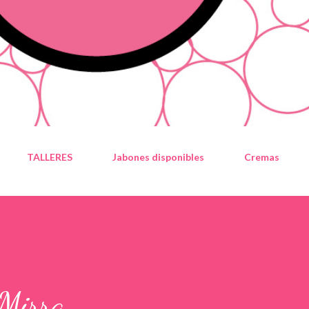
TALLERES
Jabones disponibles
Cremas
 Mirra