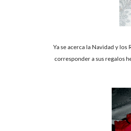
Ya se acerca la Navidad y los Reyes Magos que nos traen regalos e ilusiones, para
corresponder a sus regalos he