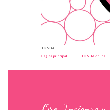
TIENDA
Página principal
TIENDA online
Oro, Incienso y