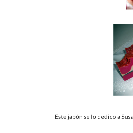
Este jabón se lo dedico a Susana de Jabonerías Suval, ella me dió la idea ¡Gracias