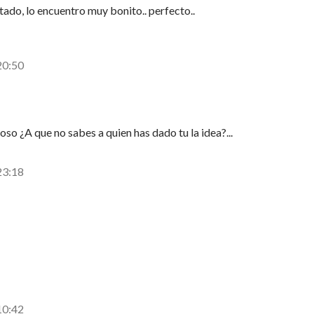
tado, lo encuentro muy bonito.. perfecto..
20:50
o ¿A que no sabes a quien has dado tu la idea?...
23:18
10:42