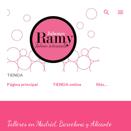
Ir al contenido principal
TIENDA
Página principal
TIENDA online
Más…
Talleres en Madrid, Barcelona y Alicante