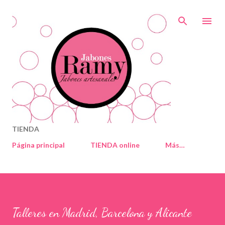
Ir al contenido principal
TIENDA
Página principal
TIENDA online
Más…
Talleres en Madrid, Barcelona y Alicante