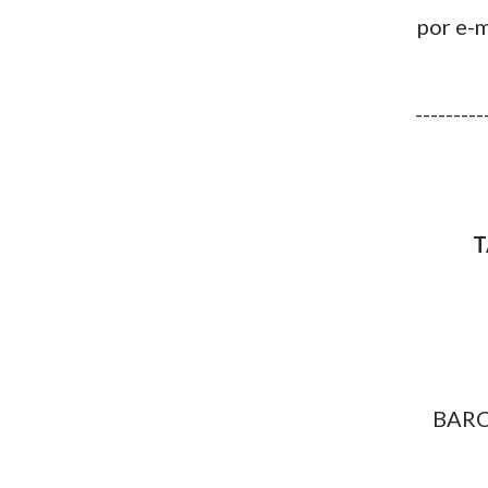
por e-
---------
T
BARC