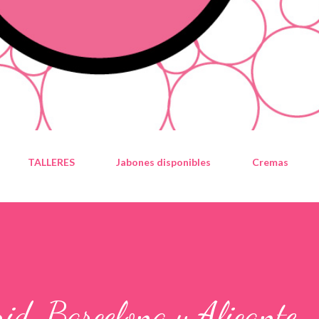
TALLERES
Jabones disponibles
Cremas
rid, Barcelona y Alicante