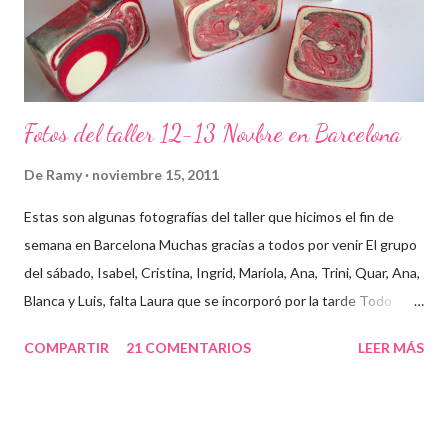
Fotos del taller 12-13 Novbre en Barcelona
De
Ramy
noviembre 15, 2011
Estas son algunas fotografías del taller que hicimos el fin de
semana en Barcelona Muchas gracias a todos por venir El grupo
del sábado, Isabel, Cristina, Ingrid, Mariola, Ana, Trini, Quar, Ana,
Blanca y Luis, falta Laura que se incorporó por la tarde Todo
preparado para comenzar el taller, cada cosa en su sitio Lo
COMPARTIR
21 COMENTARIOS
LEER MÁS
primero un poco de teórica para tener claro lo que tenemos que
hacer Todos preparados, comienza la fiesta Quar y Luis, siempre
juntitos Preparando la sosa con mucho cuidado Parece divertido
En familia, madre, hija y hermana... buen equipo ¡Que no paren