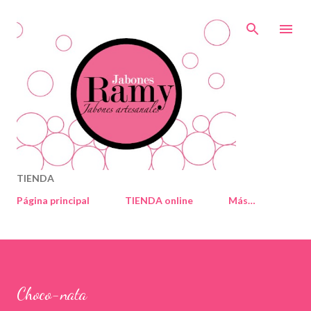
Ir al contenido principal
TIENDA
Página principal
TIENDA online
Más…
Choco-nata