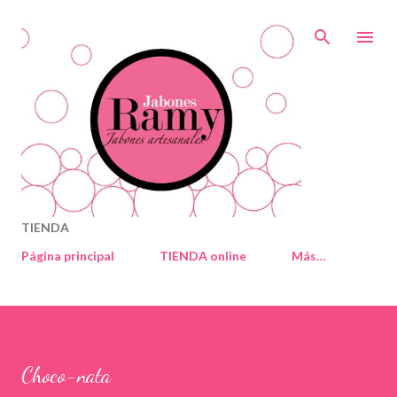
Ir al contenido principal
TIENDA
Página principal
TIENDA online
Más…
Choco-nata