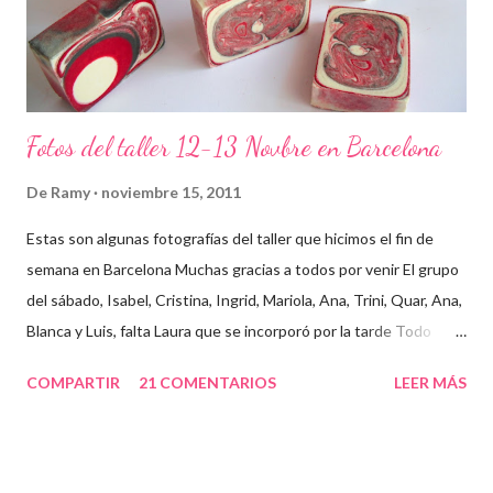
Fotos del taller 12-13 Novbre en Barcelona
De
Ramy
noviembre 15, 2011
Estas son algunas fotografías del taller que hicimos el fin de
semana en Barcelona Muchas gracias a todos por venir El grupo
del sábado, Isabel, Cristina, Ingrid, Mariola, Ana, Trini, Quar, Ana,
Blanca y Luis, falta Laura que se incorporó por la tarde Todo
preparado para comenzar el taller, cada cosa en su sitio Lo
COMPARTIR
21 COMENTARIOS
LEER MÁS
primero un poco de teórica para tener claro lo que tenemos que
hacer Todos preparados, comienza la fiesta Quar y Luis, siempre
juntitos Preparando la sosa con mucho cuidado Parece divertido
En familia, madre, hija y hermana... buen equipo ¡Que no paren