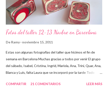
Fotos del taller 12-13 Novbre en Barcelona
De
Ramy
noviembre 15, 2011
Estas son algunas fotografías del taller que hicimos el fin de
semana en Barcelona Muchas gracias a todos por venir El grupo
del sábado, Isabel, Cristina, Ingrid, Mariola, Ana, Trini, Quar, Ana,
Blanca y Luis, falta Laura que se incorporó por la tarde Todo
preparado para comenzar el taller, cada cosa en su sitio Lo
COMPARTIR
21 COMENTARIOS
LEER MÁS
primero un poco de teórica para tener claro lo que tenemos que
hacer Todos preparados, comienza la fiesta Quar y Luis, siempre
juntitos Preparando la sosa con mucho cuidado Parece divertido
En familia, madre, hija y hermana... buen equipo ¡Que no paren