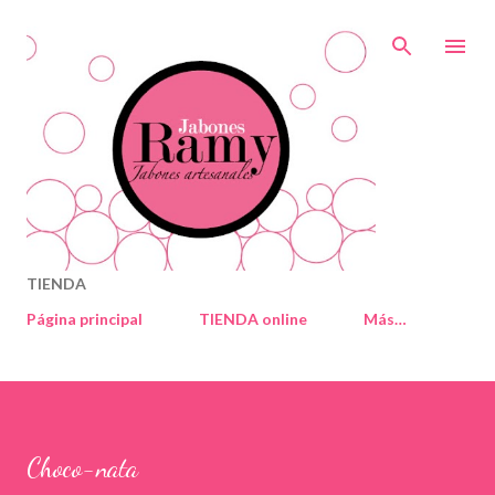
Ir al contenido principal
TIENDA
Página principal
TIENDA online
Más…
Choco-nata