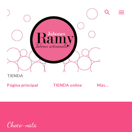
Ir al contenido principal
TIENDA
Página principal
TIENDA online
Más…
Choco-nata