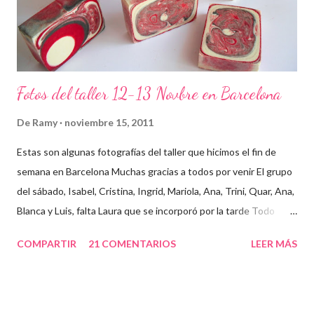
Fotos del taller 12-13 Novbre en Barcelona
De
Ramy
noviembre 15, 2011
Estas son algunas fotografías del taller que hicimos el fin de
semana en Barcelona Muchas gracias a todos por venir El grupo
del sábado, Isabel, Cristina, Ingrid, Mariola, Ana, Trini, Quar, Ana,
Blanca y Luis, falta Laura que se incorporó por la tarde Todo
preparado para comenzar el taller, cada cosa en su sitio Lo
COMPARTIR
21 COMENTARIOS
LEER MÁS
primero un poco de teórica para tener claro lo que tenemos que
hacer Todos preparados, comienza la fiesta Quar y Luis, siempre
juntitos Preparando la sosa con mucho cuidado Parece divertido
En familia, madre, hija y hermana... buen equipo ¡Que no paren