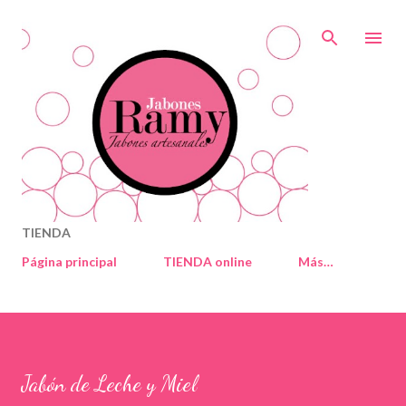
Ir al contenido principal
TIENDA
Página principal
TIENDA online
Más…
Jabón de Leche y Miel