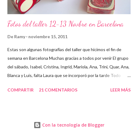
Fotos del taller 12-13 Novbre en Barcelona
De
Ramy
noviembre 15, 2011
Estas son algunas fotografías del taller que hicimos el fin de
semana en Barcelona Muchas gracias a todos por venir El grupo
del sábado, Isabel, Cristina, Ingrid, Mariola, Ana, Trini, Quar, Ana,
Blanca y Luis, falta Laura que se incorporó por la tarde Todo
preparado para comenzar el taller, cada cosa en su sitio Lo
COMPARTIR
21 COMENTARIOS
LEER MÁS
primero un poco de teórica para tener claro lo que tenemos que
hacer Todos preparados, comienza la fiesta Quar y Luis, siempre
juntitos Preparando la sosa con mucho cuidado Parece divertido
En familia, madre, hija y hermana... buen equipo ¡Que no paren
Con la tecnología de Blogger
las batidoras! Cristina y Blanca Mariola... está guapa hasta con
mascarilla Cristina... otra guapa pelirroja Isabel, sus primeros