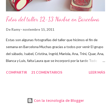
Fotos del taller 12-13 Novbre en Barcelona
De
Ramy
noviembre 15, 2011
Estas son algunas fotografías del taller que hicimos el fin de
semana en Barcelona Muchas gracias a todos por venir El grupo
del sábado, Isabel, Cristina, Ingrid, Mariola, Ana, Trini, Quar, Ana,
Blanca y Luis, falta Laura que se incorporó por la tarde Todo
preparado para comenzar el taller, cada cosa en su sitio Lo
COMPARTIR
21 COMENTARIOS
LEER MÁS
primero un poco de teórica para tener claro lo que tenemos que
hacer Todos preparados, comienza la fiesta Quar y Luis, siempre
juntitos Preparando la sosa con mucho cuidado Parece divertido
En familia, madre, hija y hermana... buen equipo ¡Que no paren
Con la tecnología de Blogger
las batidoras! Cristina y Blanca Mariola... está guapa hasta con
mascarilla Cristina... otra guapa pelirroja Isabel, sus primeros