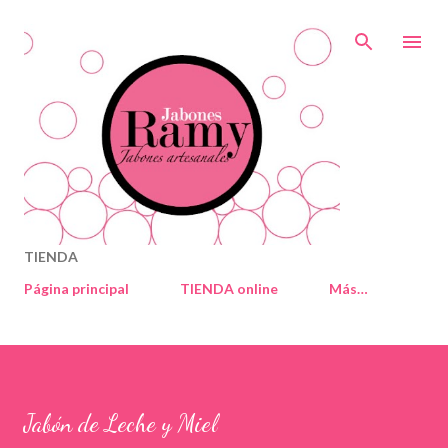
Ir al contenido principal
TIENDA
Página principal
TIENDA online
Más…
Jabón de Leche y Miel