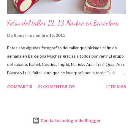
Fotos del taller 12-13 Novbre en Barcelona
De
Ramy
noviembre 15, 2011
Estas son algunas fotografías del taller que hicimos el fin de
semana en Barcelona Muchas gracias a todos por venir El grupo
del sábado, Isabel, Cristina, Ingrid, Mariola, Ana, Trini, Quar, Ana,
Blanca y Luis, falta Laura que se incorporó por la tarde Todo
preparado para comenzar el taller, cada cosa en su sitio Lo
COMPARTIR
21 COMENTARIOS
LEER MÁS
primero un poco de teórica para tener claro lo que tenemos que
hacer Todos preparados, comienza la fiesta Quar y Luis, siempre
juntitos Preparando la sosa con mucho cuidado Parece divertido
En familia, madre, hija y hermana... buen equipo ¡Que no paren
Con la tecnología de Blogger
las batidoras! Cristina y Blanca Mariola... está guapa hasta con
mascarilla Cristina... otra guapa pelirroja Isabel, sus primeros