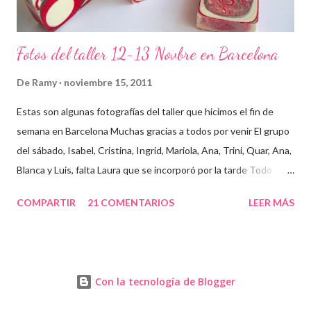
Fotos del taller 12-13 Novbre en Barcelona
De
Ramy
noviembre 15, 2011
Estas son algunas fotografías del taller que hicimos el fin de
semana en Barcelona Muchas gracias a todos por venir El grupo
del sábado, Isabel, Cristina, Ingrid, Mariola, Ana, Trini, Quar, Ana,
Blanca y Luis, falta Laura que se incorporó por la tarde Todo
preparado para comenzar el taller, cada cosa en su sitio Lo
COMPARTIR
21 COMENTARIOS
LEER MÁS
primero un poco de teórica para tener claro lo que tenemos que
hacer Todos preparados, comienza la fiesta Quar y Luis, siempre
juntitos Preparando la sosa con mucho cuidado Parece divertido
En familia, madre, hija y hermana... buen equipo ¡Que no paren
Con la tecnología de Blogger
las batidoras! Cristina y Blanca Mariola... está guapa hasta con
mascarilla Cristina... otra guapa pelirroja Isabel, sus primeros