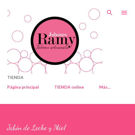
Ir al contenido principal
TIENDA
Página principal
TIENDA online
Más…
Jabón de Leche y Miel