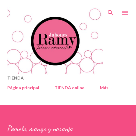
Ir al contenido principal
TIENDA
Página principal
TIENDA online
Más…
Pomelo, mango y naranja