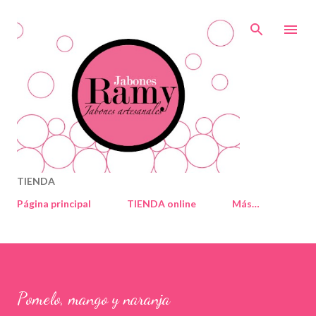
Ir al contenido principal
TIENDA
Página principal
TIENDA online
Más…
Pomelo, mango y naranja