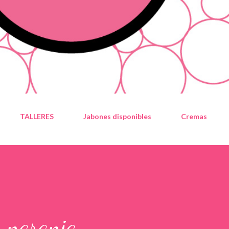
TALLERES
Jabones disponibles
Cremas
y naranja