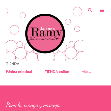
Ir al contenido principal
TIENDA
Página principal
TIENDA online
Más…
Pomelo, mango y naranja