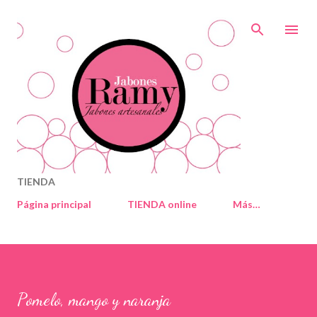
Ir al contenido principal
TIENDA
Página principal
TIENDA online
Más…
Pomelo, mango y naranja